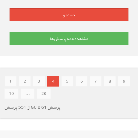
مشاهده همه پرسش ها
1
2
3
4
5
6
7
8
9
10
. . .
28
پرسش
61
تا
80
از
551
پرسش